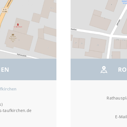
NEN
RO
fkirchen
Rathauspla
s)
-taufkirchen.de
E-Mai